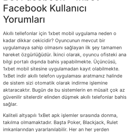
Facebook Kullanıcı
Yorumları
Akıllı tellefonlar için 1xbet mobil uygulama neden o
kadar dikkar cekicidir? Oyuncunun mevcut bir
uygulamaya sahip olmasını sağlayan ilk şey tamamen
hareket özgürlüğüdür. İkinci olarak, oyuncu ofisteki ana
bilgi portalı dışında bahis yapabilmekte. Üçüncüsü,
1xbet mobil sitesine uygulamadan kayıt olabilmekte.
1xBet indir akıllı telefon uygulaması aratmanız halinde
de sistem sizi otomatik olarak indirme işlemine
aktaracaktır. Bugün de bu sistemlerin en müsait çok az
güvenilir sitelerdir elinden düşmek akıllı telefonlar bahis
sağlar.
Kaliteli altyapılı 1xBet apk işlemler sırasında donma,
takılma olmamaktadır. Başta Poker, Blackjack, Rulet
imkanlarından yararlanılabilir. Her an her yerden