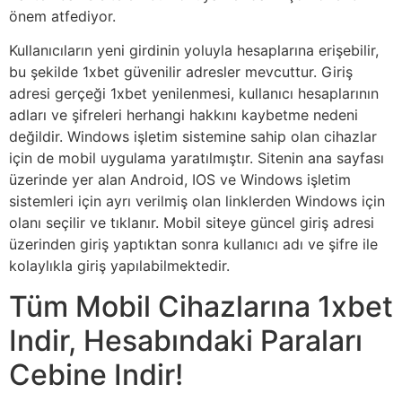
önem atfediyor.
Kullanıcıların yeni girdinin yoluyla hesaplarına erişebilir,
bu şekilde 1xbet güvenilir adresler mevcuttur. Giriş
adresi gerçeği 1xbet yenilenmesi, kullanıcı hesaplarının
adları ve şifreleri herhangi hakkını kaybetme nedeni
değildir. Windows işletim sistemine sahip olan cihazlar
için de mobil uygulama yaratılmıştır. Sitenin ana sayfası
üzerinde yer alan Android, IOS ve Windows işletim
sistemleri için ayrı verilmiş olan linklerden Windows için
olanı seçilir ve tıklanır. Mobil siteye güncel giriş adresi
üzerinden giriş yaptıktan sonra kullanıcı adı ve şifre ile
kolaylıkla giriş yapılabilmektedir.
Tüm Mobil Cihazlarına 1xbet
Indir, Hesabındaki Paraları
Cebine Indir!