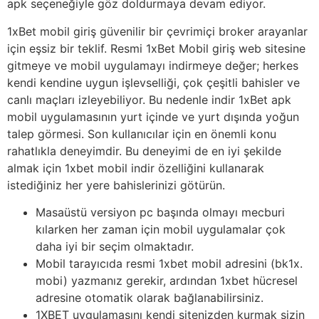
apk seçeneğiyle göz doldurmaya devam ediyor.
1xBet mobil giriş güvenilir bir çevrimiçi broker arayanlar
için eşsiz bir teklif. Resmi 1xBet Mobil giriş web sitesine
gitmeye ve mobil uygulamayı indirmeye değer; herkes
kendi kendine uygun işlevselliği, çok çeşitli bahisler ve
canlı maçları izleyebiliyor. Bu nedenle indir 1xBet apk
mobil uygulamasının yurt içinde ve yurt dışında yoğun
talep görmesi. Son kullanıcılar için en önemli konu
rahatlıkla deneyimdir. Bu deneyimi de en iyi şekilde
almak için 1xbet mobil indir özelliğini kullanarak
istediğiniz her yere bahislerinizi götürün.
Masaüstü versiyon pc başında olmayı mecburi
kılarken her zaman için mobil uygulamalar çok
daha iyi bir seçim olmaktadır.
Mobil tarayıcıda resmi 1xbet mobil adresini (bk1x.
mobi) yazmanız gerekir, ardından 1xbet hücresel
adresine otomatik olarak bağlanabilirsiniz.
1XBET uygulamasını kendi sitenizden kurmak sizin