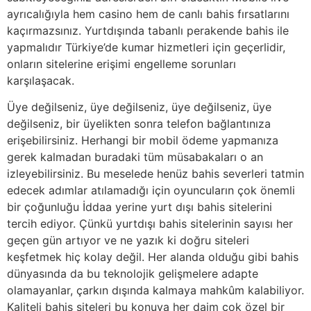
ayrıcalığıyla hem casino hem de canlı bahis fırsatlarını
kaçırmazsınız. Yurtdışında tabanlı perakende bahis ile
yapmalıdır Türkiye’de kumar hizmetleri için geçerlidir,
onların sitelerine erişimi engelleme sorunları
karşılaşacak.
Üye değilseniz, üye değilseniz, üye değilseniz, üye
değilseniz, bir üyelikten sonra telefon bağlantınıza
erişebilirsiniz. Herhangi bir mobil ödeme yapmanıza
gerek kalmadan buradaki tüm müsabakaları o an
izleyebilirsiniz. Bu meselede henüz bahis severleri tatmin
edecek adımlar atılamadığı için oyuncuların çok önemli
bir çoğunluğu İddaa yerine yurt dışı bahis sitelerini
tercih ediyor. Çünkü yurtdışı bahis sitelerinin sayısı her
geçen gün artıyor ve ne yazık ki doğru siteleri
keşfetmek hiç kolay değil. Her alanda olduğu gibi bahis
dünyasında da bu teknolojik gelişmelere adapte
olamayanlar, çarkın dışında kalmaya mahkûm kalabiliyor.
Kaliteli bahis siteleri bu konuya her daim çok özel bir