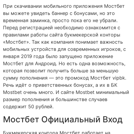
При скачивании мобильного приложения Мостбет
вы можете увидеть баннер с бонусами, но это
временная заминка, просто пока его не убрали.
Перед регистрацией необходимо ознакомится с
правилами работы сайта букмекерской конторы
«Мостбет». Так как компания понимает важность
мобильных устройств для современных игроков, с
января 2019 года было запущено приложение
Мостбет для Андроид. Но есть одна возможность,
которая позволит получить больше за меньшую
сумму пополнения — это промокод Мостбет vipbk.
Речь идёт о приветственных бонусах, а их в БК
Mostbet очень много. И сайте Mostbet минимальный
размер пополнения и большинстве случаев
содержит 50 рублей.
Мостбет Официальный Вход
Букмекерская контора Мостбет работает на