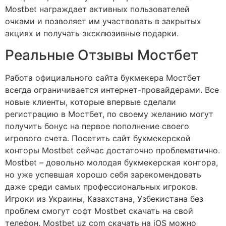
Mostbet награждает активных пользователей
очками и позволяет им участвовать в закрытых
акциях и получать эксклюзивные подарки.
Реальные Отзывы Мостбет
Работа официального сайта букмекера Мостбет
всегда ограничивается интернет-провайдерами. Все
новые клиенты, которые впервые сделали
регистрацию в Мостбет, по своему желанию могут
получить бонус на первое пополнение своего
игрового счета. Посетить сайт букмекерской
конторы Mostbet сейчас достаточно проблематично.
Mostbet – довольно молодая букмекерская контора,
но уже успевшая хорошо себя зарекомендовать
даже среди самых профессиональных игроков.
Игроки из Украины, Казахстана, Узбекистана без
проблем смогут софт Mostbet скачать на свой
телефон. Mostbet uz com скачать на iOS можно