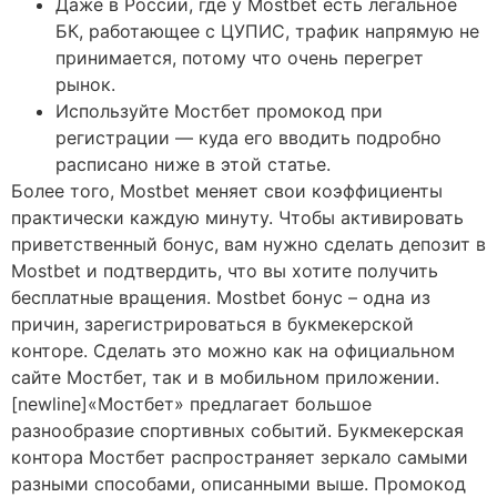
Даже в России, где у Mostbet есть легальное
БК, работающее с ЦУПИС, трафик напрямую не
принимается, потому что очень перегрет
рынок.
Используйте Мостбет промокод при
регистрации — куда его вводить подробно
расписано ниже в этой статье.
Более того, Mostbet меняет свои коэффициенты
практически каждую минуту. Чтобы активировать
приветственный бонус, вам нужно сделать депозит в
Mostbet и подтвердить, что вы хотите получить
бесплатные вращения. Mostbet бонус – одна из
причин, зарегистрироваться в букмекерской
конторе. Сделать это можно как на официальном
сайте Мостбет, так и в мобильном приложении.
[newline]«Мостбет» предлагает большое
разнообразие спортивных событий. Букмекерская
контора Мостбет распространяет зеркало самыми
разными способами, описанными выше. Промокод