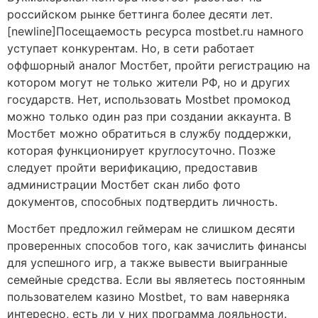
российском рынке беттинга более десяти лет.
[newline]Посещаемость ресурса mostbet.ru намного
уступает конкурентам. Но, в сети работает
оффшорный аналог Мостбет, пройти регистрацию на
котором могут не только жители РФ, но и других
государств. Нет, использовать Mostbet промокод
можно только один раз при создании аккаунта. В
Мостбет можно обратиться в службу поддержки,
которая функционирует круглосуточно. Позже
следует пройти верификацию, предоставив
администрации Мостбет скан либо фото
документов, способных подтвердить личность.
Мостбет предложил геймерам не слишком десяти
проверенных способов того, как зачислить финансы
для успешного игр, а также вывести выигранные
семейные средства. Если вы являетесь постоянным
пользователем казино Mostbet, то вам наверняка
интересно, есть ли у них программа лояльности.