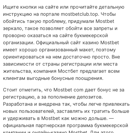
Ищите кнопки на сайте или прочитайте детальную
инструкцию на портале mostbetclub.top. Чтобы
обойтись такую проблему, придумали Mostbet
зеркало, такое позволяет обойти все запреты и
проворно оказаться на сайте букмекерской
организации. Официальный сайт казино Mostbet
имеет хорошо организованный макет, поэтому
ориентироваться на нем достаточно просто. Вне
зависимости от страны регистрации или места
жительства, компания Мостбет предлагает всем
клиентам выгодные бонусные поощрения.
Стоит отметить, что Mostbet com дает бонус не за
регистрацию, а за пополнение депозитов.
Разработана и внедрена так, чтобы легче привлекать
новых пользователей, заставлять их тратить больше
и удерживать в Mostbet как можно дольше. —
официальная партнерская программа букмекерской
компании и онлайн-казино Mostbet. Дли этого