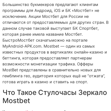
Большинство букмекеров предлагают клиентам
программы для Андроид, iOS и БК «Мостбет» не
исключение. Акции Мостбет для России не
отличаются от предоставляемых для других стран. В
данном случае таковой выступает БК Спортбет,
которая ранее имела название Мостбет.
БыстроМостбет скачатьможно на портале
MyAndroid-APK.com. Mostbet — один из самых
известных продуктов в вертикалях онлайн-казино и
беттинга, которая предоставляет партнерам
возможности монетизации трафика. Офферы
MostBet представлены в сравнительно новых для
гемблинга гео, аудитория которых ещё не “отжата”,
готова играть в казино и ставить на спорт.
Что Такое Стулочасы Зеркало
Mostbet