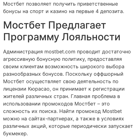
Мостбет позволяет получить приветственные
бонусы на спорт и казино на первые 4 депозита.
Мостбет Предлагает
Программу Лояльности
Администрация mostbet.com проводит достаточно
агрессивную бонусную политику, предоставляя
своим клиентам возможность широкого выбора
разнообразных бонусов. Поскольку оффшорный
Мостбет осуществляет свою деятельность по
лицензии Кюрасао, он принимает к регистрации
жителей различных стран. Главная проблема в
использовании промокодов Мостбет – это
сложность их поиска. Найти промокод Mostbet
можно на сайтах-партнерах, а также в условиях
различных акций, которые периодически запускает
букмекер.