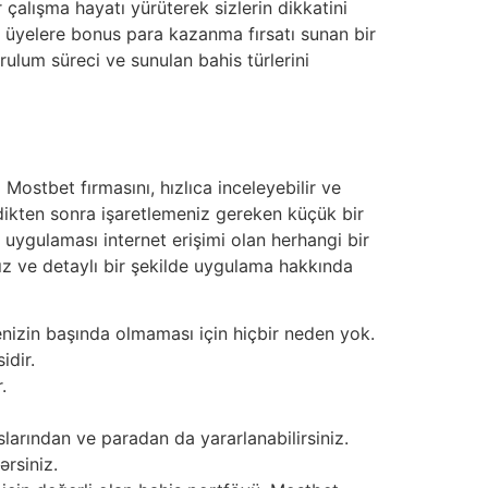
alışma hayatı yürüterek sizlerin dikkatini
, üyelere bonus para kazanma fırsatı sunan bir
ulum süreci ve sunulan bahis türlerini
Mostbet fırmasını, hızlıca inceleyebilir ve
irdikten sonra işaretlemeniz gereken küçük bir
e uygulaması internet erişimi olan herhangi bir
ız ve detaylı bir şekilde uygulama hakkında
tenizin başında olmaması için hiçbir neden yok.
idir.
.
larından ve paradan da yararlanabilirsiniz.
rsiniz.