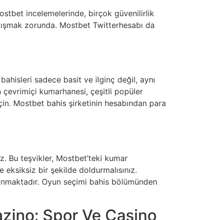
stbet incelemelerinde, birçok güvenilirlik
lışmak zorunda. Mostbet Twitterhesabı da
ahisleri sadece basit ve ilginç değil, aynı
çevrimiçi kumarhanesi, çeşitli popüler
çin. Mostbet bahis şirketinin hesabından para
z. Bu teşvikler, Mostbet’teki kumar
e eksiksiz bir şekilde doldurmalısınız.
 sunmaktadır. Oyun seçimi bahis bölümünden
azino: Spor Ve Casino