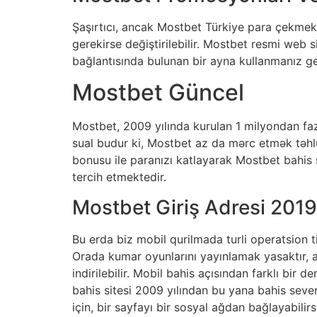
Şaşırtıcı, ancak Mostbet Türkiye para çekmek i
gerekirse değiştirilebilir. Mostbet resmi web s
bağlantısında bulunan bir ayna kullanmanız ge
Mostbet Güncel
Mostbet, 2009 yılında kurulan 1 milyondan fazl
sual budur ki, Mostbet az da mərc etmək təhl
bonusu ile paranızı katlayarak Mostbet bahis 
tercih etmektedir.
Mostbet Giriş Adresi 2019
Bu erda biz mobil qurilmada turli operatsion 
Orada kumar oyunlarını yayınlamak yasaktır,
indirilebilir. Mobil bahis açısından farklı bir
bahis sitesi 2009 yılından bu yana bahis sever
için, bir sayfayı bir sosyal ağdan bağlayabili