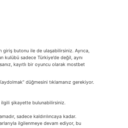
riş butonu ile de ulaşabilirsiniz. Ayrıca,
yun kulübü sadece Türkiye’de değil, aynı
anız, kayıtlı bir oyuncu olarak mostbet
 “Kaydolmak” düğmesini tıklamanız gerekiyor.
gili şikayette bulunabilirsiniz.
samadır, sadece kaldırılıncaya kadar.
rlarıyla ilgilenmeye devam ediyor, bu