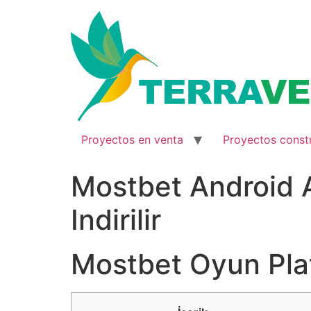
Ir
al
contenido
Proyectos en venta
Proyectos const
Mostbet Android A
Indirilir
Mostbet Oyun Plat