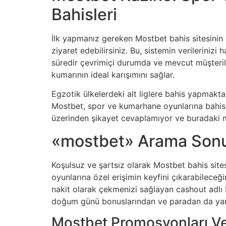
Bahisleri
İlk yapmanız gereken Mostbet bahis sitesinin 
ziyaret edebilirsiniz. Bu, sistemin verilerinizi
süredir çevrimiçi durumda ve mevcut müşterile
kumarının ideal karışımını sağlar.
Egzotik ülkelerdeki alt liglere bahis yapmakta
Mostbet, spor ve kumarhane oyunlarına bahis 
üzerinden şikayet cevaplamıyor ve buradaki mü
«mostbet» Arama Sonu
Koşulsuz ve şartsız olarak Mostbet bahis site
oyunlarına özel erişimin keyfini çıkarabileceğ
nakit olarak çekmenizi sağlayan cashout adlı b
doğum günü bonuslarından ve paradan da yararl
Mostbet Promosyonları Ve