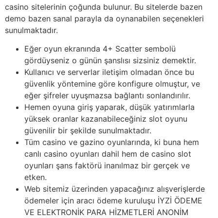
casino sitelerinin çoğunda bulunur. Bu sitelerde bazen
demo bazen sanal parayla da oynanabilen seçenekleri
sunulmaktadır.
Eğer oyun ekranında 4+ Scatter sembolü
gördüyseniz o günün şanslısı sizsiniz demektir.
Kullanıcı ve serverlar iletişim olmadan önce bu
güvenlik yöntemine göre konfigure olmuştur, ve
eğer şifreler uyuşmazsa bağlantı sonlandırılır.
Hemen oyuna giriş yaparak, düşük yatırımlarla
yüksek oranlar kazanabileceğiniz slot oyunu
güvenilir bir şekilde sunulmaktadır.
Tüm casino ve gazino oyunlarında, ki buna hem
canlı casino oyunları dahil hem de casino slot
oyunları şans faktörü inanılmaz bir gerçek ve
etken.
Web sitemiz üzerinden yapacağınız alışverişlerde
ödemeler için aracı ödeme kuruluşu İYZİ ÖDEME
VE ELEKTRONİK PARA HİZMETLERİ ANONİM