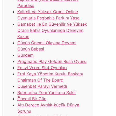
Paradise
Kaliteli Ve Yüksek Oranlı Online
Oyunlarla Psgbahis Farkını Yaşa
Gamabet Ile En Güvenilir Ve Yüksek
Oranlı Bahis Oyunlarında Deneyim
Kazan
Günün Önemli Olayına Devam:
Günün Bebesi
Gündem
Pragmatic Play Golden Rush Oyunu
En Iyi Veren Slot Oyunları
Erol Kaya Yönetim Kurulu Başkanı
Chairman Of The Board
Queenbet Parayı Vermedi
Betmarino Yeni Yanıltma Şekli
Önemli Bir Gün
Altı Derece Ayrılık-küçük Dünya
Sorunu