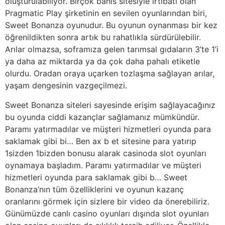
oluşturulabiliyor. Birçok bahis sitesiyle irtibatı olan
Pragmatic Play şirketinin en sevilen oyunlarından biri,
Sweet Bonanza oyunudur. Bu oyunun oynanması bir kez
öğrenildikten sonra artık bu rahatlıkla sürdürülebilir.
Arılar olmazsa, soframıza gelen tarımsal gıdaların 3’te 1’i
ya daha az miktarda ya da çok daha pahalı etiketle
olurdu. Oradan oraya uçarken tozlaşma sağlayan arılar,
yaşam dengesinin vazgeçilmezi.
Sweet Bonanza siteleri sayesinde erişim sağlayacağınız
bu oyunda ciddi kazançlar sağlamanız mümkündür.
Paramı yatırmadılar ve müşteri hizmetleri oyunda para
saklamak gibi bi… Ben ax b et sitesine para yatırıp
1sizden 1bizden bonusu alarak casinoda slot oyunları
oynamaya başladım. Paramı yatırmadılar ve müşteri
hizmetleri oyunda para saklamak gibi b… Sweet
Bonanza’nın tüm özelliklerini ve oyunun kazanç
oranlarını görmek için sizlere bir video da önerebiliriz.
Günümüzde canlı casino oyunları dışında slot oyunları