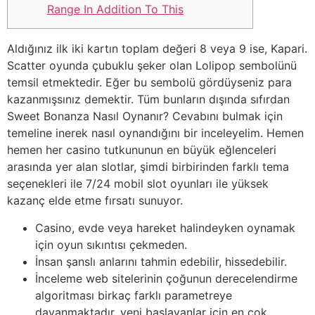
Range In Addition To This
Aldığınız ilk iki kartın toplam değeri 8 veya 9 ise, Kapari.
Scatter oyunda çubuklu şeker olan Lolipop sembolünü
temsil etmektedir. Eğer bu sembolü gördüyseniz para
kazanmışsınız demektir. Tüm bunların dışında sıfırdan
Sweet Bonanza Nasıl Oynanır? Cevabını bulmak için
temeline inerek nasıl oynandığını bir inceleyelim. Hemen
hemen her casino tutkununun en büyük eğlenceleri
arasında yer alan slotlar, şimdi birbirinden farklı tema
seçenekleri ile 7/24 mobil slot oyunları ile yüksek
kazanç elde etme fırsatı sunuyor.
Casino, evde veya hareket halindeyken oynamak
için oyun sıkıntısı çekmeden.
İnsan şanslı anlarını tahmin edebilir, hissedebilir.
İnceleme web sitelerinin çoğunun derecelendirme
algoritması birkaç farklı parametreye
dayanmaktadır, yeni başlayanlar için en çok