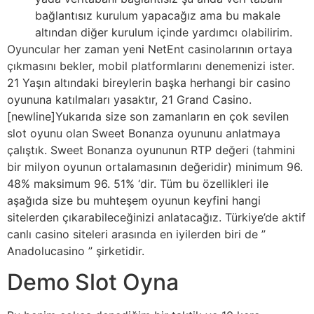
bağlantısız kurulum yapacağız ama bu makale
altından diğer kurulum içinde yardımcı olabilirim.
Oyuncular her zaman yeni NetEnt casinolarının ortaya
çıkmasını bekler, mobil platformlarını denemenizi ister.
21 Yaşın altındaki bireylerin başka herhangi bir casino
oyununa katılmaları yasaktır, 21 Grand Casino.
[newline]Yukarıda size son zamanların en çok sevilen
slot oyunu olan Sweet Bonanza oyununu anlatmaya
çalıştık. Sweet Bonanza oyununun RTP değeri (tahmini
bir milyon oyunun ortalamasının değeridir) minimum 96.
48% maksimum 96. 51% ‘dir. Tüm bu özellikleri ile
aşağıda size bu muhteşem oyunun keyfini hangi
sitelerden çıkarabileceğinizi anlatacağız. Türkiye’de aktif
canlı casino siteleri arasında en iyilerden biri de ”
Anadolucasino ” şirketidir.
Demo Slot Oyna