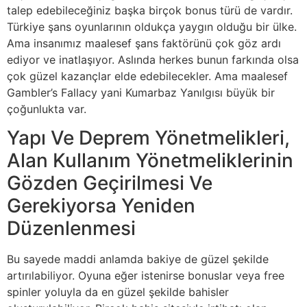
talep edebileceğiniz başka birçok bonus türü de vardır.
Türkiye şans oyunlarının oldukça yaygın olduğu bir ülke.
Ama insanımız maalesef şans faktörünü çok göz ardı
ediyor ve inatlaşıyor. Aslında herkes bunun farkında olsa
çok güzel kazançlar elde edebilecekler. Ama maalesef
Gambler’s Fallacy yani Kumarbaz Yanılgısı büyük bir
çoğunlukta var.
Yapı Ve Deprem Yönetmelikleri,
Alan Kullanım Yönetmeliklerinin
Gözden Geçirilmesi Ve
Gerekiyorsa Yeniden
Düzenlenmesi
Bu sayede maddi anlamda bakiye de güzel şekilde
artırılabiliyor. Oyuna eğer istenirse bonuslar veya free
spinler yoluyla da en güzel şekilde bahisler