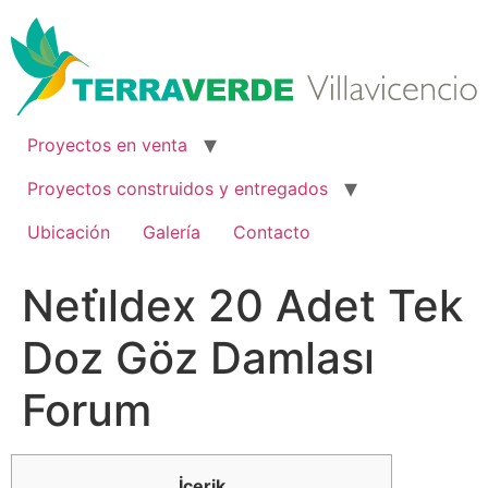
Ir
al
contenido
Proyectos en venta
Proyectos construidos y entregados
Ubicación
Galería
Contacto
Neti̇ldex 20 Adet Tek
Doz Göz Damlası
Forum
İçerik