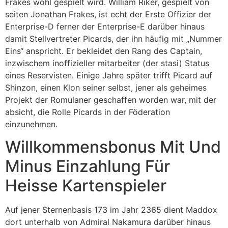
Frakes wohl gespielt wird. William Riker, gespielt von
seiten Jonathan Frakes, ist echt der Erste Offizier der
Enterprise-D ferner der Enterprise-E darüber hinaus
damit Stellvertreter Picards, der ihn häufig mit „Nummer
Eins“ anspricht. Er bekleidet den Rang des Captain,
inzwischem inoffizieller mitarbeiter (der stasi) Status
eines Reservisten. Einige Jahre später trifft Picard auf
Shinzon, einen Klon seiner selbst, jener als geheimes
Projekt der Romulaner geschaffen worden war, mit der
absicht, die Rolle Picards in der Föderation
einzunehmen.
Willkommensbonus Mit Und
Minus Einzahlung Für
Heisse Kartenspieler
Auf jener Sternenbasis 173 im Jahr 2365 dient Maddox
dort unterhalb von Admiral Nakamura darüber hinaus