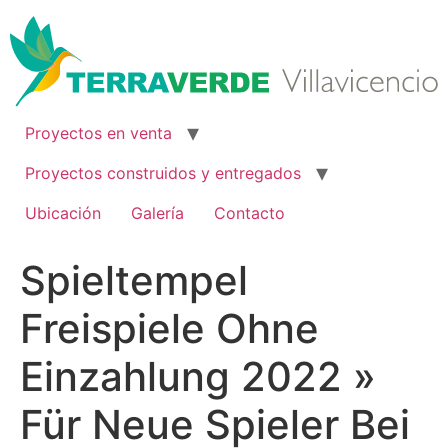
Ir
al
contenido
Proyectos en venta
Proyectos construidos y entregados
Ubicación
Galería
Contacto
Spieltempel
Freispiele Ohne
Einzahlung 2022 »
Für Neue Spieler Bei