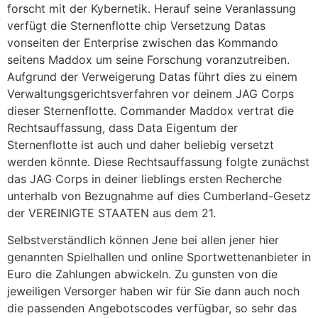
forscht mit der Kybernetik. Herauf seine Veranlassung
verfügt die Sternenflotte chip Versetzung Datas
vonseiten der Enterprise zwischen das Kommando
seitens Maddox um seine Forschung voranzutreiben.
Aufgrund der Verweigerung Datas führt dies zu einem
Verwaltungsgerichtsverfahren vor deinem JAG Corps
dieser Sternenflotte. Commander Maddox vertrat die
Rechtsauffassung, dass Data Eigentum der
Sternenflotte ist auch und daher beliebig versetzt
werden könnte. Diese Rechtsauffassung folgte zunächst
das JAG Corps in deiner lieblings ersten Recherche
unterhalb von Bezugnahme auf dies Cumberland-Gesetz
der VEREINIGTE STAATEN aus dem 21.
Selbstverständlich können Jene bei allen jener hier
genannten Spielhallen und online Sportwettenanbieter in
Euro die Zahlungen abwickeln. Zu gunsten von die
jeweiligen Versorger haben wir für Sie dann auch noch
die passenden Angebotscodes verfügbar, so sehr das