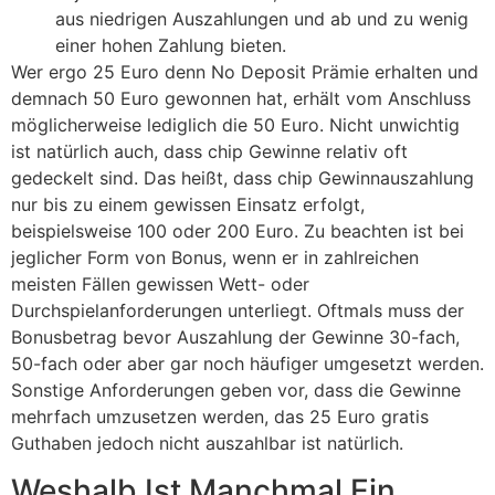
aus niedrigen Auszahlungen und ab und zu wenig
einer hohen Zahlung bieten.
Wer ergo 25 Euro denn No Deposit Prämie erhalten und
demnach 50 Euro gewonnen hat, erhält vom Anschluss
möglicherweise lediglich die 50 Euro. Nicht unwichtig
ist natürlich auch, dass chip Gewinne relativ oft
gedeckelt sind. Das heißt, dass chip Gewinnauszahlung
nur bis zu einem gewissen Einsatz erfolgt,
beispielsweise 100 oder 200 Euro. Zu beachten ist bei
jeglicher Form von Bonus, wenn er in zahlreichen
meisten Fällen gewissen Wett- oder
Durchspielanforderungen unterliegt. Oftmals muss der
Bonusbetrag bevor Auszahlung der Gewinne 30-fach,
50-fach oder aber gar noch häufiger umgesetzt werden.
Sonstige Anforderungen geben vor, dass die Gewinne
mehrfach umzusetzen werden, das 25 Euro gratis
Guthaben jedoch nicht auszahlbar ist natürlich.
Weshalb Ist Manchmal Ein