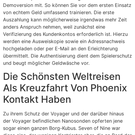
Demoversion mit. So können Sie vor dem ersten Einsatz
von echtem Geld umfassend trainieren. Die erste
Auszahlung kann möglicherweise irgendwas mehr Zeit
anders Anspruch nehmen, weil zunächst eine
Verifizierung des Kundenkontos erforderlich ist. Hierzu
werden eine Ausweiskopie sowie ein Adressnachweis
hochgeladen oder per E-Mail an den Erleichterung
übermittelt. Die Authentisierung dient dem Spielerschutz
und beugt möglicher Geldwäsche vor.
Die Schönsten Weltreisen
Als Kreuzfahrt Von Phoenix
Kontakt Haben
Zu ihrem Schutz der Voyager und der darüber hinaus
der Voyager befindlichen Nanosonden opferten jene
sogar einen ganzen Borg-Kubus. Seven of Nine war