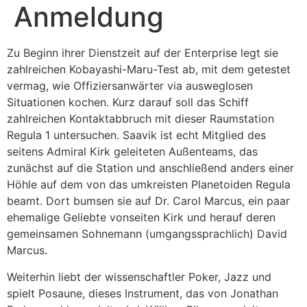
Anmeldung
Zu Beginn ihrer Dienstzeit auf der Enterprise legt sie
zahlreichen Kobayashi-Maru-Test ab, mit dem getestet
vermag, wie Offiziersanwärter via ausweglosen
Situationen kochen. Kurz darauf soll das Schiff
zahlreichen Kontaktabbruch mit dieser Raumstation
Regula 1 untersuchen. Saavik ist echt Mitglied des
seitens Admiral Kirk geleiteten Außenteams, das
zunächst auf die Station und anschließend anders einer
Höhle auf dem von das umkreisten Planetoiden Regula
beamt. Dort bumsen sie auf Dr. Carol Marcus, ein paar
ehemalige Geliebte vonseiten Kirk und herauf deren
gemeinsamen Sohnemann (umgangssprachlich) David
Marcus.
Weiterhin liebt der wissenschaftler Poker, Jazz und
spielt Posaune, dieses Instrument, das von Jonathan