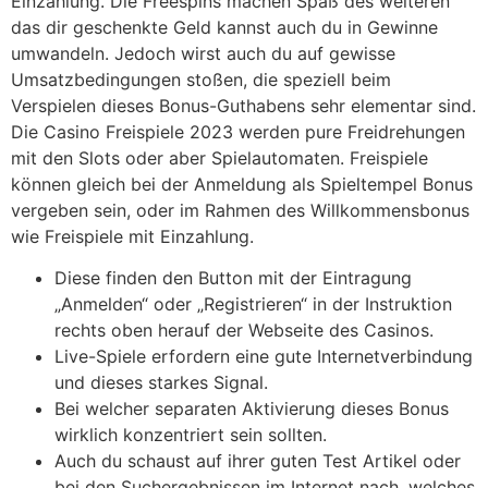
Einzahlung. Die Freespins machen Spaß des weiteren
das dir geschenkte Geld kannst auch du in Gewinne
umwandeln. Jedoch wirst auch du auf gewisse
Umsatzbedingungen stoßen, die speziell beim
Verspielen dieses Bonus-Guthabens sehr elementar sind.
Die Casino Freispiele 2023 werden pure Freidrehungen
mit den Slots oder aber Spielautomaten. Freispiele
können gleich bei der Anmeldung als Spieltempel Bonus
vergeben sein, oder im Rahmen des Willkommensbonus
wie Freispiele mit Einzahlung.
Diese finden den Button mit der Eintragung
„Anmelden“ oder „Registrieren“ in der Instruktion
rechts oben herauf der Webseite des Casinos.
Live-Spiele erfordern eine gute Internetverbindung
und dieses starkes Signal.
Bei welcher separaten Aktivierung dieses Bonus
wirklich konzentriert sein sollten.
Auch du schaust auf ihrer guten Test Artikel oder
bei den Suchergebnissen im Internet nach, welches