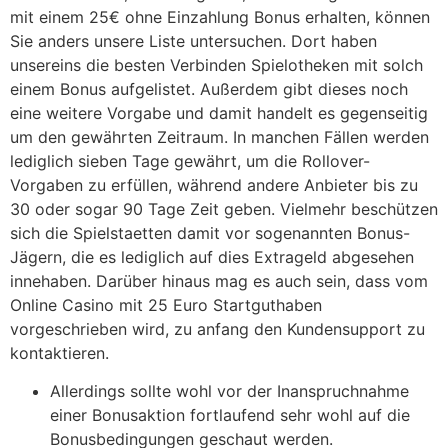
mit einem 25€ ohne Einzahlung Bonus erhalten, können
Sie anders unsere Liste untersuchen. Dort haben
unsereins die besten Verbinden Spielotheken mit solch
einem Bonus aufgelistet. Außerdem gibt dieses noch
eine weitere Vorgabe und damit handelt es gegenseitig
um den gewährten Zeitraum. In manchen Fällen werden
lediglich sieben Tage gewährt, um die Rollover-
Vorgaben zu erfüllen, während andere Anbieter bis zu
30 oder sogar 90 Tage Zeit geben. Vielmehr beschützen
sich die Spielstaetten damit vor sogenannten Bonus-
Jägern, die es lediglich auf dies Extrageld abgesehen
innehaben. Darüber hinaus mag es auch sein, dass vom
Online Casino mit 25 Euro Startguthaben
vorgeschrieben wird, zu anfang den Kundensupport zu
kontaktieren.
Allerdings sollte wohl vor der Inanspruchnahme
einer Bonusaktion fortlaufend sehr wohl auf die
Bonusbedingungen geschaut werden.