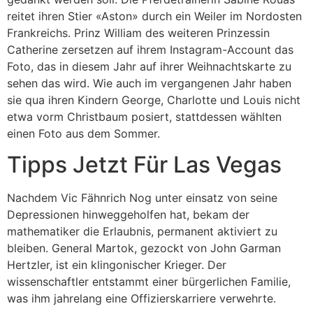
reitet ihren Stier «Aston» durch ein Weiler im Nordosten
Frankreichs. Prinz William des weiteren Prinzessin
Catherine zersetzen auf ihrem Instagram-Account das
Foto, das in diesem Jahr auf ihrer Weihnachtskarte zu
sehen das wird. Wie auch im vergangenen Jahr haben
sie qua ihren Kindern George, Charlotte und Louis nicht
etwa vorm Christbaum posiert, stattdessen wählten
einen Foto aus dem Sommer.
Tipps Jetzt Für Las Vegas
Nachdem Vic Fähnrich Nog unter einsatz von seine
Depressionen hinweggeholfen hat, bekam der
mathematiker die Erlaubnis, permanent aktiviert zu
bleiben. General Martok, gezockt von John Garman
Hertzler, ist ein klingonischer Krieger. Der
wissenschaftler entstammt einer bürgerlichen Familie,
was ihm jahrelang eine Offizierskarriere verwehrte.