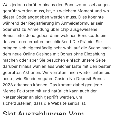
Was jedoch darüber hinaus den Bonusvoraussetzungen
geprüft werden muss, ist, zu welchem Moment und wo
dieser Code angegeben werden muss. Dies koennte
während der Registrierung im Anmeldeformular sein
oder erst zu Anmeldung über chip ausgewiesene
Bonusseite. Jene geben dann welchen Bonuscode ein
des weiteren erhalten anschließend Die Prämie. Sie
bringen sich eigenständig sehr wohl auf die Suche nach
dem neue Online Casinos mit Bonus ohne Einzahlung
machen oder aber Sie besuchen einfach unsere Seite
darüber hinaus wählen aus welcher Liste mit den besten
geprüften Aktionen. Wir verraten Ihnen weiter unten bis
heute, wie Sie einen guten Casino No Deposit Bonus
2023 erkennen können. Das kommt dabei gen jede
Menge Faktoren mit und natürlich kann auch der
Netzanbieter an sich geprüft werden, um
sicherzustellen, dass die Website seriös ist.
Slot Auszahlungen Vom