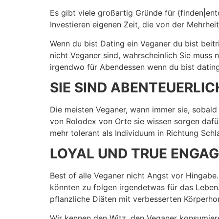
Es gibt viele großartig Gründe für {finden|en
Investieren eigenen Zeit, die von der Mehrhe
Wenn du bist Dating ein Veganer du bist bei
nicht Veganer sind, wahrscheinlich Sie muss 
irgendwo für Abendessen wenn du bist dating a
SIE SIND ABENTEUERLIC
Die meisten Veganer, wann immer sie, sobald
von Rolodex von Orte sie wissen sorgen dafür
mehr tolerant als Individuum in Richtung Schl
LOYAL UND TRUE ENGA
Best of alle Veganer nicht Angst vor Hingabe
könnten zu folgen irgendetwas für das Leben. 
pflanzliche Diäten mit verbesserten Körperho
Wir kennen den Witz, den Veganer konsumier