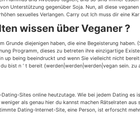
n Unterstützung gegenüber Soja. Nun, all diese veganen Zu
öhen sexuelles Verlangen. Carry out Ich muss dir eine Kar
lten wissen über Veganer ?
 im Grunde diejenigen haben, die eine Begeisterung haben. 
nung Programm, dieses zu betreten ihre einzigartige Exist
in up being beeindruckt und wenn Sie vielleicht nicht berei
 bist n ‘ t bereit {werden|werden|werden|vegan sein. zu an
Dating-Sites online heutzutage. Wie bei jedem Dating es ist
 weniger als genau hier du kannst machen Rätselraten aus s
immte Dating-Internet-Site, eine Person, ist erforscht meh