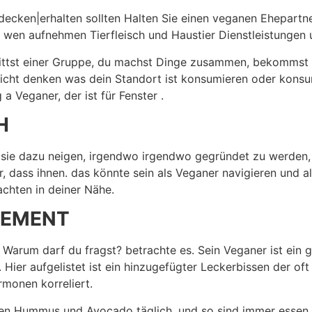
tdecken|erhalten sollten Halten Sie einen veganen Ehepartne
it wen aufnehmen Tierfleisch und Haustier Dienstleistungen
trittst einer Gruppe, du machst Dinge zusammen, bekommst
nicht denken was dein Standort ist konsumieren oder konsum
 Veganer, der ist für Fenster .
H
 sie dazu neigen, irgendwo irgendwo gegründet zu werden, 
, dass ihnen. das könnte sein als Veganer navigieren und a
achten in deiner Nähe.
GEMENT
. Warum darf du fragst? betrachte es. Sein Veganer ist ein
Hier aufgelistet ist ein hinzugefügter Leckerbissen der oft
rmonen korreliert.
en Hummus und Avocado täglich, und so sind immer essen 