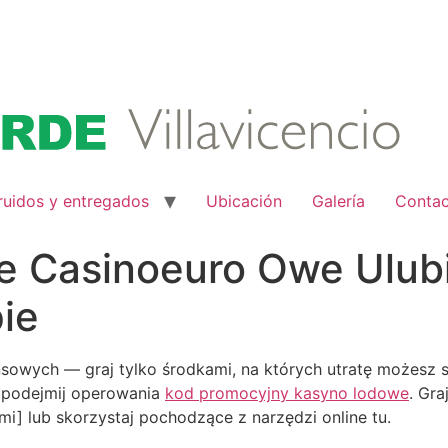
ruidos y entregados
Ubicación
Galería
Conta
e Casinoeuro Owe Ulub
ie
owych — graj tylko środkami, na których utratę możesz so
y podejmij operowania
kod promocyjny kasyno lodowe
. Gr
mi] lub skorzystaj pochodzące z narzędzi online tu.