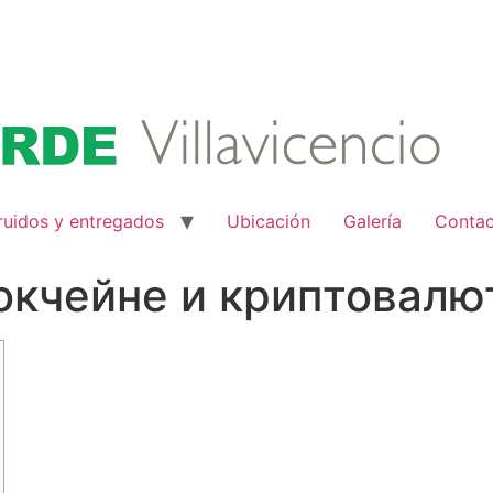
ruidos y entregados
Ubicación
Galería
Conta
локчейне и криптовалю